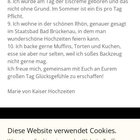
8. Ich wurde am Tag der Eiscreme geboren und das
nicht ohne Grund. Im Sommer ist ein Eis pro Tag
Pflicht.
9. Ich wohne in der schönen Rhön, genauer gesagt
im Staatsbad Bad Brückenau, in dem man
wunderschöne Hochzeiten feiern kann.
10. Ich backe gerne Muffins, Torten und Kuchen,
esse sie aber nur selten, weil ich süßes Backzeug
nicht gerne mag.
Ich freue mich, gemeinsam mit Euch an Eurem
großen Tag Glücksgefühle zu erschaffen!
Marie von Kaiser Hochzeiten
Copyright © 2026 Kaiser Hochzeiten - Königlich heiraten by
Diese Website verwendet Cookies.
Marie Samer – Alle Rechte vorbehalten.